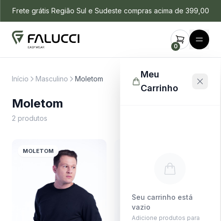
Frete grátis Região Sul e Sudeste compras acima de 399,00
0
Meu
Início
Masculino
Moletom
Carrinho
Moletom
Filtros
2 produtos
MOLETOM
MOLETOM
Seu carrinho está
vazio
Adicione produtos para