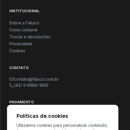
INSTITUCIONAL
CONFERIR
CONFERIR
Sobre a Falucci
Couro
Fitness
Como comprar
Trocas e devoluções
Privacidade
Cookies
CONTATO
contato@falucci.com.br
(43) 9 9986-1890
CONFERIR
CONFERIR
PAGAMENTO
Roupa Íntima
Unissex
SEGURANÇA