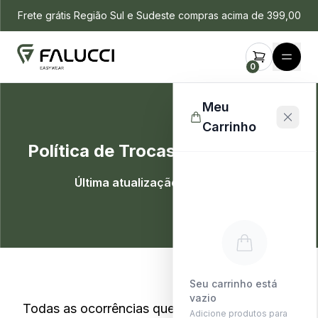
Frete grátis Região Sul e Sudeste compras acima de 399,00
0
Meu
Carrinho
Política de Trocas e Devoluções
Última atualização: 14/11/2024
Seu carrinho está
vazio
Todas as ocorrências que envolvam troca ou
Adicione produtos para