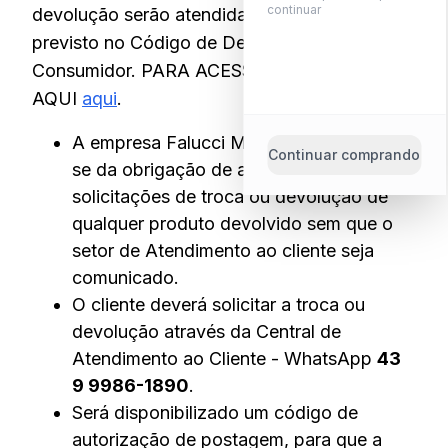
continuar
devolução serão atendidas conforme o
previsto no Código de Defesa do
Consumidor. PARA ACESSAR O CDC CLIQUE
AQUI
aqui
.
A empresa Falucci Moda Básica isenta-
Continuar comprando
se da obrigação de atender às
solicitações de troca ou devolução de
qualquer produto devolvido sem que o
setor de Atendimento ao cliente seja
comunicado.
O cliente deverá solicitar a troca ou
devolução através da Central de
Atendimento ao Cliente - WhatsApp
43
9 9986-1890
.
Será disponibilizado um código de
autorização de postagem, para que a