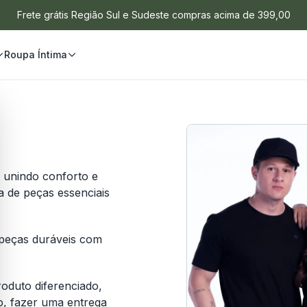
Frete grátis Região Sul e Sudeste compras acima de 399,00
Roupa Íntima
 unindo conforto e
a de peças essenciais
r peças duráveis com
oduto diferenciado,
, fazer uma entrega