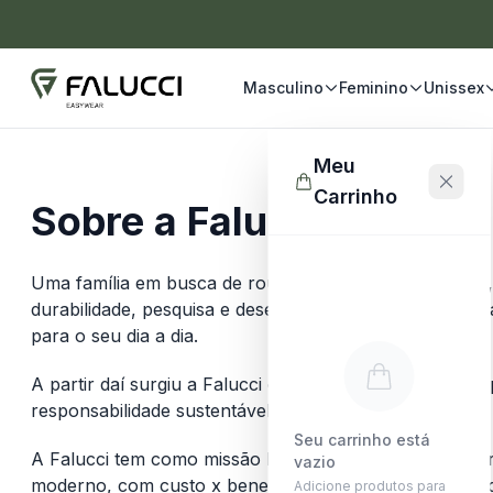
Masculino
Feminino
Unissex
Meu
Carrinho
Sobre a Falucci:
Uma família em busca de roupas básicas e atemporais,
durabilidade, pesquisa e desenvolve uma linha complet
para o seu dia a dia.
A partir daí surgiu a Falucci com a missão de entrega
responsabilidade sustentável.
Seu carrinho está
A Falucci tem como missão levar ao consumidor um pr
vazio
moderno, com custo x benefício excelentes. Bem como
Adicione produtos para