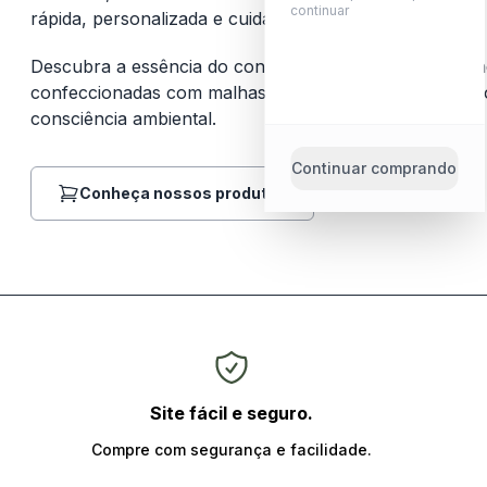
continuar
rápida, personalizada e cuidadosa.
Descubra a essência do conforto e qualidade com as n
confeccionadas com malhas sustentáveis, unindo confo
consciência ambiental.
Categorias
Continuar comprando
Conheça nossos produtos
Pes
CONFERIR
Site fácil e seguro.
Couro
Compre com segurança e facilidade.