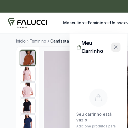
Masculino
Feminino
Unissex
Início
Feminino
Camiseta Fem Premium Egípcia
Meu
Carrinho
Seu carrinho está
vazio
Adicione produtos para