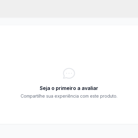
s peças, siga as recomendações abaixo:
CONFERIR
Masculino
Seja o primeiro a avaliar
Compartilhe sua experiência com este produto.