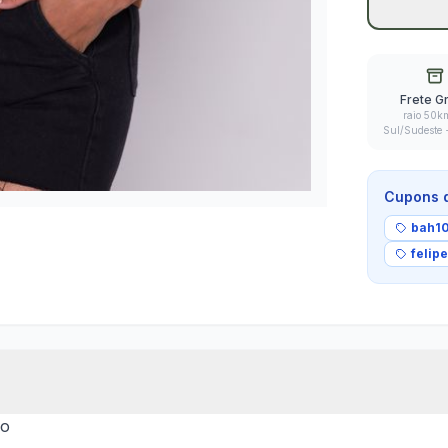
Frete Gr
raio 50k
Sul/Sudeste
Cupons d
bah10
felipe
io