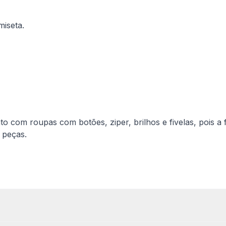
miseta.
quisar produtos
CONFERIR
CONFERIR
Fitness
Roupa Íntima
 roupas com botões, ziper, brilhos e fivelas, pois a fri
 peças.