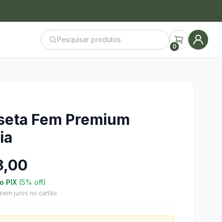
0
seta Fem Premium
ia
3,00
o PIX
(5% off)
sem juros no cartão