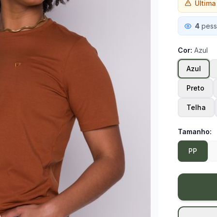
Última
pess
4
Cor:
Azul
Azul
Preto
Telha
Tamanho:
PP