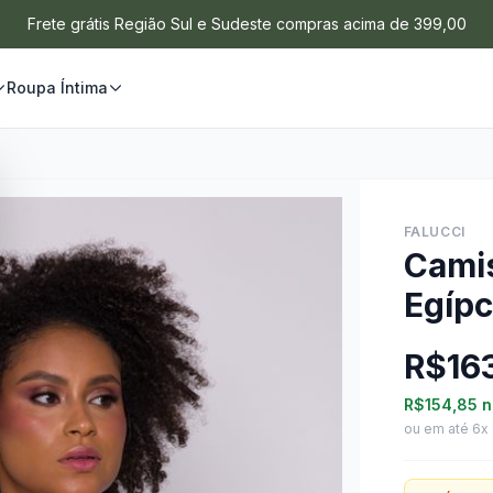
Frete grátis Região Sul e Sudeste compras acima de 399,00
Roupa Íntima
FALUCCI
Cami
Egípc
R$16
R$154,85
n
ou em até 6x 