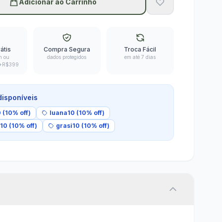
Adicionar ao Carrinho
átis
Compra Segura
Troca Fácil
m ou
dados protegidos
em até 7 dias
 +R$399
isponíveis
 (10% off)
luana10 (10% off)
10 (10% off)
grasi10 (10% off)