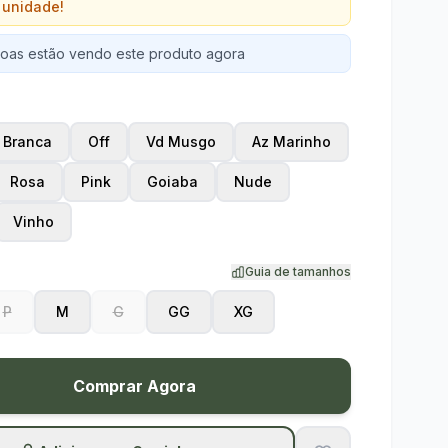
 unidade!
oas estão vendo este produto agora
Branca
Off
Vd Musgo
Az Marinho
Rosa
Pink
Goiaba
Nude
Vinho
Guia de tamanhos
P
M
G
GG
XG
Comprar Agora