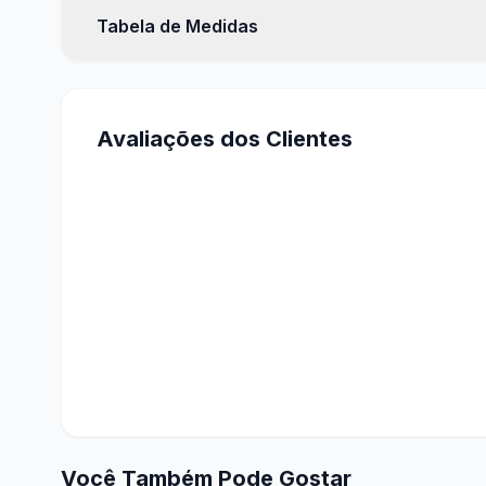
Para garantir a durabilidade e o bom estado das sua
Tabela de Medidas
CONFERIR
Algodão e Malha
Lave separando por cores e tecidos
Feminino
Evite misturar com peças com fivelas ou zíperes
Prefira dobrar ao guardar
Avaliações dos Clientes
Couro
Use pano macio e levemente úmido
Armazene em locais secos e escuros
Evite exposição prolongada ao sol
Bonés
Lave à mão com sabão neutro
Não torça ou centrifugue
Seque à sombra
Você Também Pode Gostar