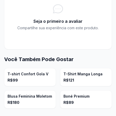
Use pano macio e levemente úmido
Armazene em locais secos e escuros
Evite exposição prolongada ao sol
Seja o primeiro a avaliar
CONFERIR
CONFERIR
Bonés
Compartilhe sua experiência com este produto.
Lave à mão com sabão neutro
Feminino
Masculino
Não torça ou centrifugue
Seque à sombra
Você Também Pode Gostar
T-shirt Confort Gola V
T-Shirt Manga Longa
R$99
R$121
Blusa Feminina Moletom
Boné Premium
R$180
R$89