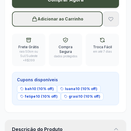
Adicionar ao Carrinho
Frete Grátis
Compra
Troca Fácil
Segura
raio 50km ou
em até 7 dias
Sul/Sudeste
dados protegidos
+R$399
Cupons disponíveis
bah10 (10% off)
luana10 (10% off)
felipe10 (10% off)
grasi10 (10% off)
Descrição do Produto