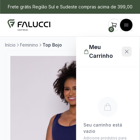
Frete grátis Região Sul e Sudeste compras acima de 399,00
0
Início
Feminino
Top Bojo
Meu
Carrinho
Seu carrinho está
vazio
Adicione produtos para