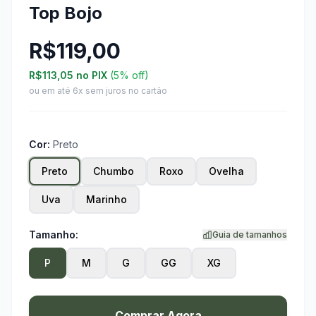
Top Bojo
R$119,00
R$113,05
no PIX
(5% off)
ou em até 6x sem juros no cartão
Cor:
Preto
Preto
Chumbo
Roxo
Ovelha
Uva
Marinho
Tamanho:
Guia de tamanhos
P
M
G
GG
XG
Comprar Agora