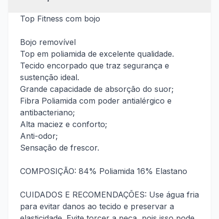
Top Fitness com bojo
Bojo removível
Top em poliamida de excelente qualidade.
Tecido encorpado que traz segurança e
Categorias
sustenção ideal.
Grande capacidade de absorção do suor;
Fibra Poliamida com poder antialérgico e
antibacteriano;
Alta maciez e conforto;
Anti-odor;
Pesquisar produtos
Sensação de frescor.
COMPOSIÇÃO: 84% Poliamida 16% Elastano
CONFERIR
CONFERIR
CUIDADOS E RECOMENDAÇÕES: Use água fria
para evitar danos ao tecido e preservar a
Couro
Fitness
elasticidade. Evite torcer a peça, pois isso pode