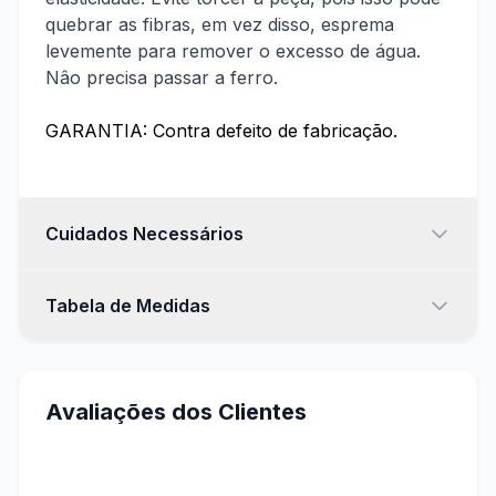
quebrar as fibras, em vez disso, esprema
levemente para remover o excesso de água.
Nâo precisa passar a ferro.
GARANTIA: Contra defeito de fabricação.
Cuidados Necessários
CONFERIR
CONFERIR
Para garantir a durabilidade e o bom estado das suas
peças, siga as recomendações abaixo:
Tabela de Medidas
Roupa Íntima
Unissex
Algodão e Malha
Lave separando por cores e tecidos
Evite misturar com peças com fivelas ou zíperes
Avaliações dos Clientes
Prefira dobrar ao guardar
Couro